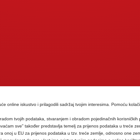
guće online iskustvo i prilagodili sadržaj tvojim interesima. Pomoću kolači
radom tvojih podataka, stvaranjem i obradom pojedinačnih korisničkih 
vaćam sve" također predstavlja temelj za prijenos podataka u treće ze
a onoj u EU za prijenos podataka u tzv. treće zemlje, odnosno one zeml