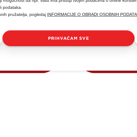
i mogućnost da npr. vlast ima pristup tvojim podacima o online korište
di podataka.
snih pružatelja, pogledaj
INFORMACIJE O OBRADI OSOBNIH PODAT
Domaćica original
PRIHVAĆAM SVE
Čajno pecivo s tamnom čokoladom
ularnost među svim dobnim skupinama ste
u koji su joj omogućili da i nakon niza de
ih zaštićenih oblika, kao jedan od zaštitnih
maćica je s vremenom ponudila široku pal