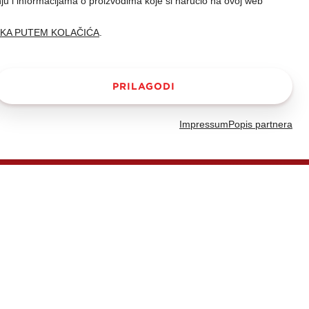
nju i informacijama o proizvodima koje si naručio na ovoj web
AKA PUTEM KOLAČIĆA
.
PRILAGODI
Impressum
Popis partnera
kla kvalitetom i
setljeća ostane u
 znakova i nositelja
etu okusa koji su u