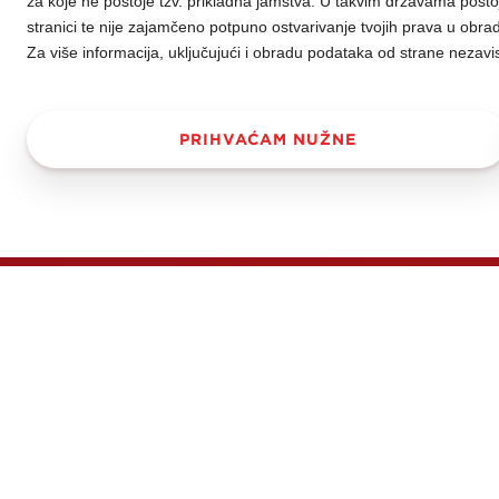
za koje ne postoje tzv. prikladna jamstva. U takvim državama postoj
stranici te nije zajamčeno potpuno ostvarivanje tvojih prava u obra
Za više informacija, uključujući i obradu podataka od strane nezavi
PRIHVAĆAM NUŽNE
Domaćica je pop
prepoznatljivošć
trendu. S 5 reljefn
Kraševa imidža, Do