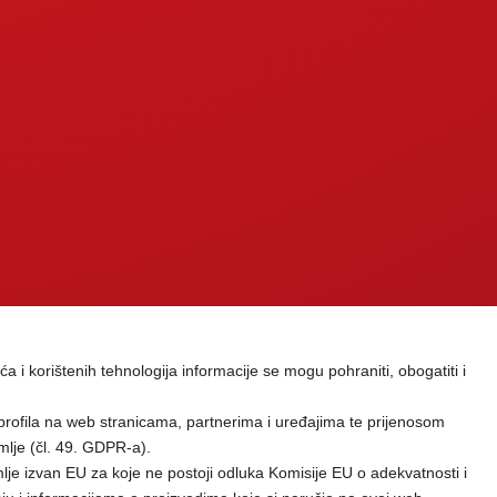
ća i korištenih tehnologija informacije se mogu pohraniti, obogatiti i
profila na web stranicama, partnerima i uređajima te prijenosom
mlje (čl. 49. GDPR-a).
je izvan EU za koje ne postoji odluka Komisije EU o adekvatnosti i