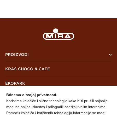
PROIZVODI
PreKrašni
KRAŠ CHOCO & CAFE
Keksi i čajna peciva
EKOPARK
Vafli
Brinemo o tvojoj privatnosti.
Mješavine
NOVOSTI
Koristimo kolačiće i slične tehnologije kako bi ti pružili najbolje
moguće online iskustvo i prilagodili sadržaj tvojim interesima.
O NAMA
Pomoću kolačića i korištenih tehnologija informacije se mogu