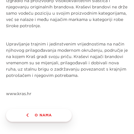
izgradio na proizvodnji visokokvalitetnih slastica i
njegovanju originalnih brandova. Kraševi brandovi ne drže
samo vodeću poziciju u svojim proizvodnim kategorijama,
već se nalaze i među najjačim markama u kategoriji robe
široke potrošnje.
Upravljanje trajnim i jedinstvenim vrijednostima na način
njihovog prilagođavanja modernom okruženju, područje je
na kojem Kraš gradi svoju priču. Kraševi najjači brandovi
vremenom su se mijenjali, prilagođavali i dobivali nova
ruha, uz stalnu brigu o zadržavanju povezanost s krajnjim
potrošačem i njegovim potrebama.
www.kras.hr
O NAMA