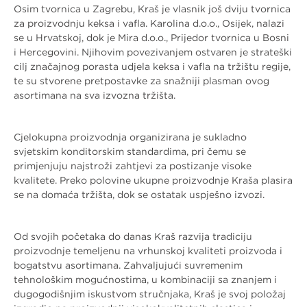
Osim tvornica u Zagrebu, Kraš je vlasnik još dviju tvornica
za proizvodnju keksa i vafla. Karolina d.o.o., Osijek, nalazi
se u Hrvatskoj, dok je Mira d.o.o., Prijedor tvornica u Bosni
i Hercegovini. Njihovim povezivanjem ostvaren je strateški
cilj značajnog porasta udjela keksa i vafla na tržištu regije,
te su stvorene pretpostavke za snažniji plasman ovog
asortimana na sva izvozna tržišta.
Cjelokupna proizvodnja organizirana je sukladno
svjetskim konditorskim standardima, pri čemu se
primjenjuju najstroži zahtjevi za postizanje visoke
kvalitete. Preko polovine ukupne proizvodnje Kraša plasira
se na domaća tržišta, dok se ostatak uspješno izvozi.
Od svojih početaka do danas Kraš razvija tradiciju
proizvodnje temeljenu na vrhunskoj kvaliteti proizvoda i
bogatstvu asortimana. Zahvaljujući suvremenim
tehnološkim mogućnostima, u kombinaciji sa znanjem i
dugogodišnjim iskustvom stručnjaka, Kraš je svoj položaj