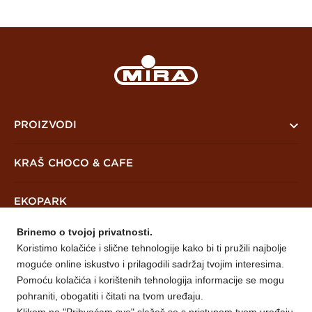
PROIZVODI
PreKrašni
KRAŠ CHOCO & CAFE
Keksi i čajna peciva
EKOPARK
Vafli
Brinemo o tvojoj privatnosti.
Mješavine
NOVOSTI
Koristimo kolačiće i slične tehnologije kako bi ti pružili najbolje
moguće online iskustvo i prilagodili sadržaj tvojim interesima.
O NAMA
Pomoću kolačića i korištenih tehnologija informacije se mogu
pohraniti, obogatiti i čitati na tvom uređaju.